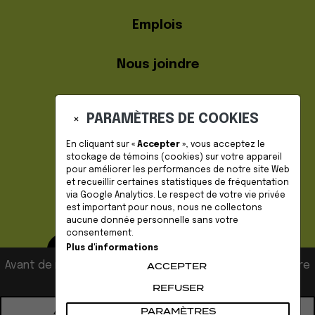
Emplois
Nous joindre
PARAMÈTRES DE COOKIES
×
En cliquant sur
« Accepter »
, vous acceptez le
stockage de
témoins (cookies)
sur votre appareil
pour améliorer les performances de notre site Web
DEVENIR MEMBRE
et recueillir certaines statistiques de fréquentation
via Google Analytics. Le respect de votre vie privée
est important pour nous, nous ne collectons
aucune donnée personnelle sans votre
consentement.
Plus d'informations
Avant de naviguer sur notre site, veuillez accepter notre
ACCEPTER
politique de confidentialité.
REFUSER
© 2026 Culture Mauricie | Tous droits réservés. |
ACCEPTER ET POURSUIVRE LA
PARAMÈTRES