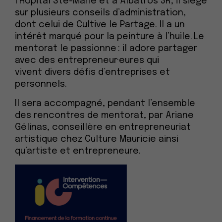
l’Hôpital Ste-Marie
et
à
Albatros 3R,
il siège
sur plusieurs conseils d’administration,
dont celui de
Cultive le Partage.
Il a un
intérêt marqué pour la peinture à l’huile.
Le
mentorat
l
e passionne
: il adore partager
avec des
entrepreneur
·eur
es
qui
vivent
divers défis d’entreprises et
personnels.
Il sera accompagné, pendant l’ensemble
des rencontres de mentorat, par Ariane
Gélinas, conseillère en entrepreneuriat
artistique chez Culture Mauricie
ainsi
qu’
artiste et entrepreneure.