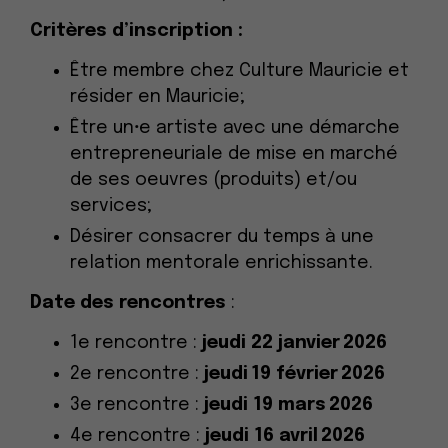
Critères d’inscription :
Être membre chez Culture Mauricie et
résider en Mauricie;
Être un
⸱
e artiste avec une démarche
entrepreneuriale de mise en marché
de ses oeuvres (produits) et/ou
services;
Désirer consacrer du temps à une
relation mentorale enrichissante.
Date des rencontres
:
1e rencontre :
jeudi
22 janvier
202
6
2e rencontre :
jeudi
19 février
202
6
3e rencontre :
jeudi
19 mars
202
6
4e rencontre :
jeudi
16 avril
202
6