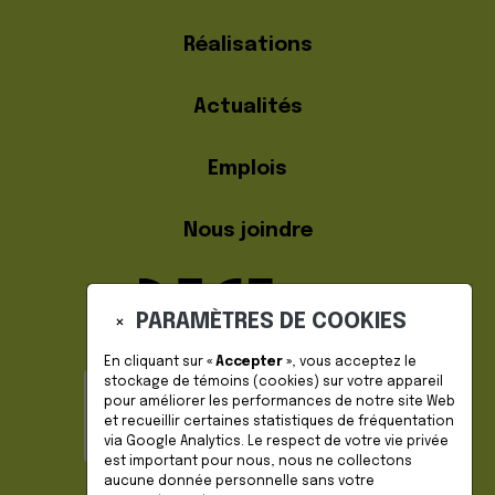
Réalisations
Actualités
Emplois
Nous joindre
PARAMÈTRES DE COOKIES
×
En cliquant sur
« Accepter »
, vous acceptez le
stockage de
témoins (cookies)
sur votre appareil
pour améliorer les performances de notre site Web
DEVENIR MEMBRE
et recueillir certaines statistiques de fréquentation
via Google Analytics. Le respect de votre vie privée
est important pour nous, nous ne collectons
aucune donnée personnelle sans votre