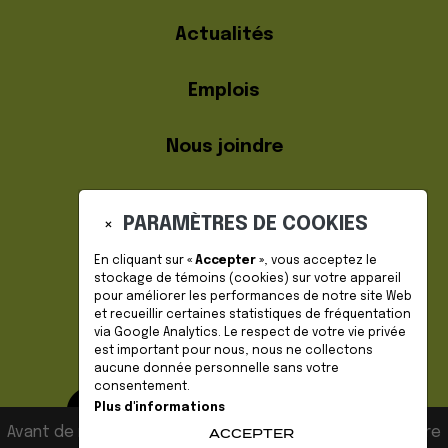
Actualités
Emplois
Nous joindre
PARAMÈTRES DE COOKIES
×
En cliquant sur
« Accepter »
, vous acceptez le
stockage de
témoins (cookies)
sur votre appareil
pour améliorer les performances de notre site Web
DEVENIR MEMBRE
et recueillir certaines statistiques de fréquentation
via Google Analytics. Le respect de votre vie privée
est important pour nous, nous ne collectons
aucune donnée personnelle sans votre
consentement.
Plus d'informations
Avant de naviguer sur notre site, veuillez accepter notre
ACCEPTER