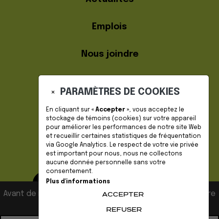
Emplois
Nous joindre
PARAMÈTRES DE COOKIES
×
En cliquant sur
« Accepter »
, vous acceptez le
stockage de
témoins (cookies)
sur votre appareil
pour améliorer les performances de notre site Web
DEVENIR MEMBRE
et recueillir certaines statistiques de fréquentation
via Google Analytics. Le respect de votre vie privée
est important pour nous, nous ne collectons
aucune donnée personnelle sans votre
consentement.
Plus d'informations
Avant de naviguer sur notre site, veuillez accepter notre
ACCEPTER
politique de confidentialité.
REFUSER