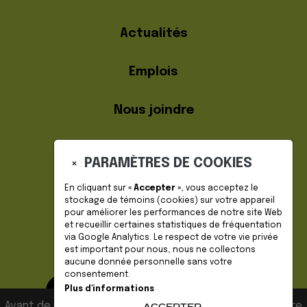
Actualités
Emplois
Nous joindre
PARAMÈTRES DE COOKIES
×
En cliquant sur
« Accepter »
, vous acceptez le
stockage de
témoins (cookies)
sur votre appareil
pour améliorer les performances de notre site Web
DEVENIR MEMBRE
et recueillir certaines statistiques de fréquentation
via Google Analytics. Le respect de votre vie privée
est important pour nous, nous ne collectons
aucune donnée personnelle sans votre
consentement.
Plus d'informations
Avant de naviguer sur notre site, veuillez accepter notre
ACCEPTER