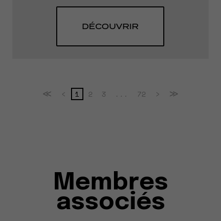
DÉCOUVRIR
1
2
3
...
72
≪
<
>
≫
Membres
associés